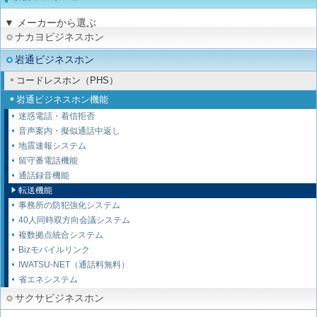
▼ メーカーから選ぶ
ナカヨビジネスホン
岩通ビジネスホン
コードレスホン（PHS）
岩通ビジネスホン機能
迷惑電話・着信拒否
音声案内・擬似通話中返し
地震速報システム
留守番電話機能
通話録音機能
転送機能
事務所の防犯強化システム
40人同時双方向会議システム
複数拠点統合システム
Bizモバイルリンク
IWATSU-NET（通話料無料）
省エネシステム
サクサビジネスホン