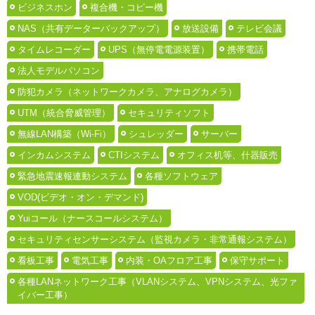
ビジネスホン
複合機・コピー機
NAS（共有データーバックアップ）
放送設備
テレビ会議
タイムレコーダー
UPS（無停電電源装置）
携帯電話
法人モデルパソコン
防犯カメラ（ネットワークカメラ、アナログカメラ）
UTM（統合脅威管理）
セキュリティソフト
無線LAN構築（Wi-Fi）
シュレッダー
サーバー
インカムシステム
CTIシステム
オフィス机等、什器販売
緊急地震速報連動システム
各種ソフトウェア
VOD(ビデオ・オン・デマンド)
Yuiコール（ナースコールシステム）
セキュリティセンサーシステム（監視カメラ・非常通報システム）
看板工事
電気工事
内装・OAフロア工事
保守サポート
各種LANネットワーク工事（VLANシステム、VPNシステム、光ファ
イバー工事）