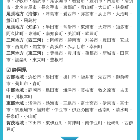
市・小牧市・稲沢市・尾張旭市・岩倉市・豊明市・日進市・清須
市・北名古屋市・長久手市・東郷町・豊山町・大口町・扶桑町
尾張地方（海部）：
津島市・愛西市・弥富市・あま市・大治町・
蟹江町・飛島村
尾張地方（知多）：
半田市・常滑市・東海市・大府市・知多市・
阿久比町・東浦町・南知多町・美浜町・武豊町
三河地方（西三河）：
岡崎市・碧南市・刈谷市・豊田市・安城
市・西尾市・知立市・高浜市・みよし市・幸田町
三河地方（東三河）：
豊橋市・豊川市・蒲郡市・新城市・田原
市・設楽町・東栄町・豊根村
☑ 静岡県
西部地域：
浜松市・磐田市・掛川市・袋井市・湖西市・御前崎
市・菊川市・森町
中部地域：
静岡市・島田市・焼津市・藤枝市・牧之原市・吉田
町・川根本町
東部地域：
沼津市・熱海市・三島市・富士宮市・伊東市・富士
市・御殿場市・裾野市・伊豆市・伊豆の国市・函南町・清水町・
長泉町・小山町
賀茂地域：
下田市・東伊豆町・河津町・南伊豆町・松崎町・西伊
豆町