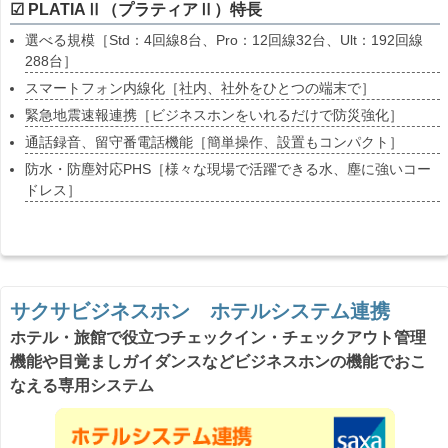
☑ PLATIAⅡ（プラティアⅡ）特長
選べる規模［Std：4回線8台、Pro：12回線32台、Ult：192回線
288台］
スマートフォン内線化［社内、社外をひとつの端末で］
緊急地震速報連携［ビジネスホンをいれるだけで防災強化］
通話録音、留守番電話機能［簡単操作、設置もコンパクト］
防水・防塵対応PHS［様々な現場で活躍できる水、塵に強いコー
ドレス］
サクサビジネスホン ホテルシステム連携
ホテル・旅館で役立つチェックイン・チェックアウト管理
機能や目覚ましガイダンスなどビジネスホンの機能でおこ
なえる専用システム