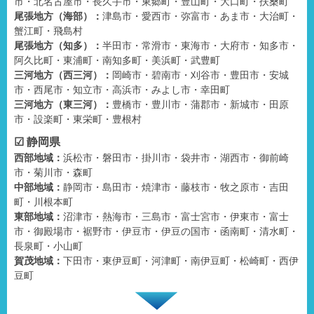
市・北名古屋市・長久手市・東郷町・豊山町・大口町・扶桑町
尾張地方（海部）：
津島市・愛西市・弥富市・あま市・大治町・
蟹江町・飛島村
尾張地方（知多）：
半田市・常滑市・東海市・大府市・知多市・
阿久比町・東浦町・南知多町・美浜町・武豊町
三河地方（西三河）：
岡崎市・碧南市・刈谷市・豊田市・安城
市・西尾市・知立市・高浜市・みよし市・幸田町
三河地方（東三河）：
豊橋市・豊川市・蒲郡市・新城市・田原
市・設楽町・東栄町・豊根村
☑ 静岡県
西部地域：
浜松市・磐田市・掛川市・袋井市・湖西市・御前崎
市・菊川市・森町
中部地域：
静岡市・島田市・焼津市・藤枝市・牧之原市・吉田
町・川根本町
東部地域：
沼津市・熱海市・三島市・富士宮市・伊東市・富士
市・御殿場市・裾野市・伊豆市・伊豆の国市・函南町・清水町・
長泉町・小山町
賀茂地域：
下田市・東伊豆町・河津町・南伊豆町・松崎町・西伊
豆町