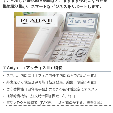
す。充実した通話録音機能など、ますます便利になった多
機能電話機が、スマートなビジネスをサポートします。
☑ ActysⅢ（アクティスⅢ）特長
スマホが内線に［オフィス内外で内線感覚で通話が可能］
外出先から電話登録可能［新規登録、編集、削除が可能］
留守番機能［自宅兼事務所のときの留守番設定にオススメ］
通話録音機能［注文時の聞き間違い防止に］
電話／FAX自動切替［FAX専用回線の確保が不要。経費削減に］