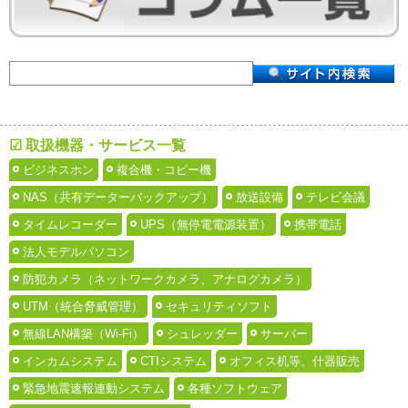
☑ 取扱機器・サービス一覧
ビジネスホン
複合機・コピー機
NAS（共有データーバックアップ）
放送設備
テレビ会議
タイムレコーダー
UPS（無停電電源装置）
携帯電話
法人モデルパソコン
防犯カメラ（ネットワークカメラ、アナログカメラ）
UTM（統合脅威管理）
セキュリティソフト
無線LAN構築（Wi-Fi）
シュレッダー
サーバー
インカムシステム
CTIシステム
オフィス机等、什器販売
緊急地震速報連動システム
各種ソフトウェア