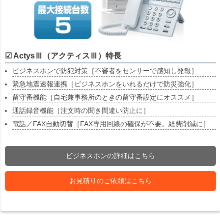
☑ ActysⅢ（アクティスⅢ）特長
ビジネスホンで防犯対策［不審者をセンサーで感知し発報］
緊急地震速報連携［ビジネスホンをいれるだけで防災強化］
留守番機能［自宅兼事務所のときの留守番設定にオススメ］
通話録音機能［注文時の聞き間違い防止に］
電話／FAX自動切替［FAX専用回線の確保が不要。経費削減に］
ビジネスホンの詳細はこちら
お見積りのご依頼はこちら