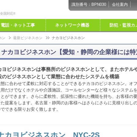
識別番号：BPN030
会社案内
国対応!!
電話・ネット工事
ネットワーク機器
防犯・監視カ
ホン
最新ビジネスホン
ナカヨビジネスホン
ナカヨビジネスホン【愛知・静岡の企業様には特
カヨビジネスホンは事務所のビジネスホンとして、またホテル
設のビジネスホンとして業態に合わせたシステムを構築
態に合わせて柔軟に対応することができるナカヨのビジネスホン。オ
使用だけでなくホテルや介護施設、コールセンターなど様々なシステム
ことができます。さらに柔軟性、拡張性に優れた機能を持ち、お客様の
せた提案をします。名古屋・静岡のお客様へはさらにさらに見積り出し
渉でできる限りお安く致します。
ナカヨビジネスホン NYC-2S