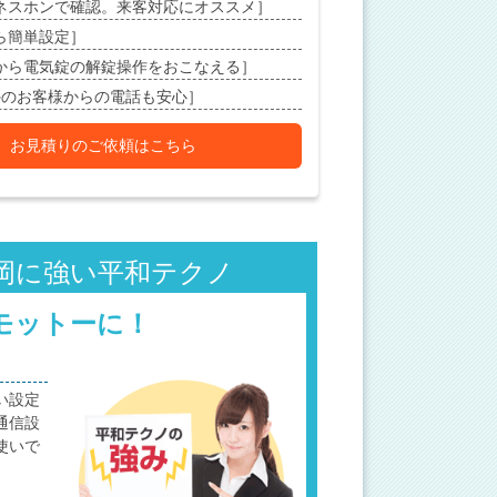
ネスホンで確認。来客対応にオススメ］
ら簡単設定］
Sから電気錠の解錠操作をおこなえる］
外のお客様からの電話も安心］
お見積りのご依頼はこちら
岡に強い平和テクノ
モットーに！
い設定
通信設
使いで