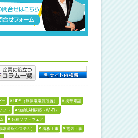
ダー
UPS（無停電電源装置）
携帯電話
ソフト
無線LAN構築（Wi-Fi）
ム
各種ソフトウェア
非常通報システム）
看板工事
電気工事
）