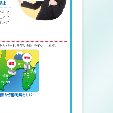
提出
スホン
たノウ
インフ
をカバーし素早い対応を心がけます。