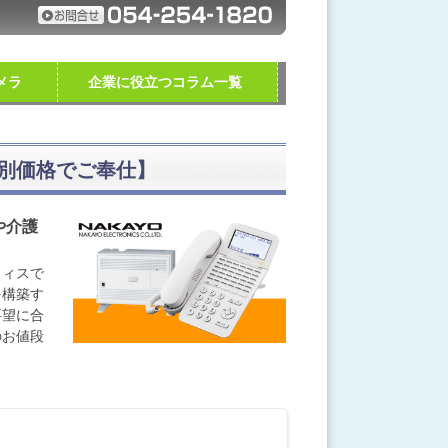
メラ
企業に役立つコラム一覧
別価格でご奉仕】
や介護
フィスで
を構築す
要望に合
のお値段