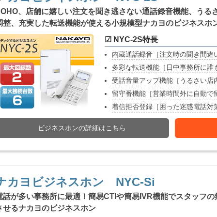
SOHO、店舗に嬉しい注文を聞き逃さない通話録音機能、うる
調整、充実した転送機能が使える小規模型ナカヨのビジネスホ
☑ NYC-2S特長
内蔵通話録音［注文時の聞き間違
多彩な転送機能［日中事務所に誰
受話音量アップ機能［うるさい店
留守番機能［営業時間外に自動で
着信拒否登録［困った迷惑電話対
ビジネスホンの詳細はこちら
ナカヨビジネスホン NYC-Si
電話が多い事務所に最適！簡易CTIや簡易IVR機能でスタッフ
させるナカヨのビジネスホン