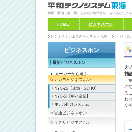
静岡・愛知（名古屋）を拠点に地域密着、協力会社による全
HOME
ビジネスホン
ビジネスホン工事の平和テクノTOP
ビジネス
ビジネスホン
最新ビジネスホン
ナ
▼ メーカーから選ぶ
施
ナカヨビジネスホン
業
の
NYC-2S【店舗・SOHO】
る
NYC-Si【中小企業】
わ
ホテル向けシステム
交
岩通ビジネスホン
サクサビジネスホン