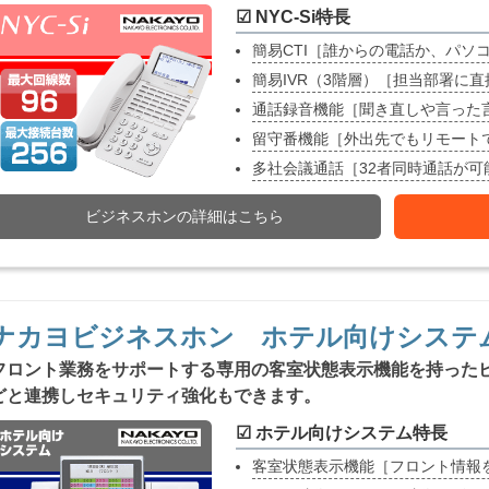
☑ NYC-Si特長
簡易CTI［誰からの電話か、パソ
簡易IVR（3階層）［担当部署に
通話録音機能［聞き直しや言った
留守番機能［外出先でもリモート
多社会議通話［32者同時通話が
ビジネスホンの詳細はこちら
ナカヨビジネスホン ホテル向けシステ
フロント業務をサポートする専用の客室状態表示機能を持った
どと連携しセキュリティ強化もできます。
☑ ホテル向けシステム特長
客室状態表示機能［フロント情報