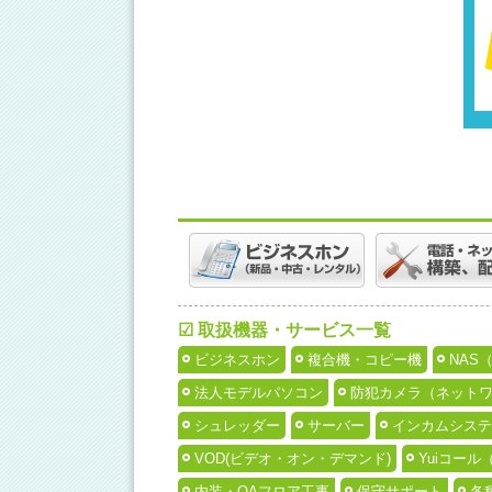
☑ 取扱機器・サービス一覧
ビジネスホン
複合機・コピー機
NAS
法人モデルパソコン
防犯カメラ（ネット
シュレッダー
サーバー
インカムシステ
VOD(ビデオ・オン・デマンド)
Yuiコー
内装・OAフロア工事
保守サポート
各