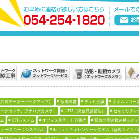
（共有データーバックアップ）
放送設備
テレビ会議
タイムレコー
ワークカメラ、アナログカメラ）
UTM（統合脅威管理）
セキュリティ
ム
CTIシステム
オフィス机等、什器販売
緊急地震速報連動システ
ル（ナースコールシステム）
セキュリティセンサーシステム（監視カメラ・
種LANネットワーク工事（VLANシステム、VPNシステム、光ファイバー工事