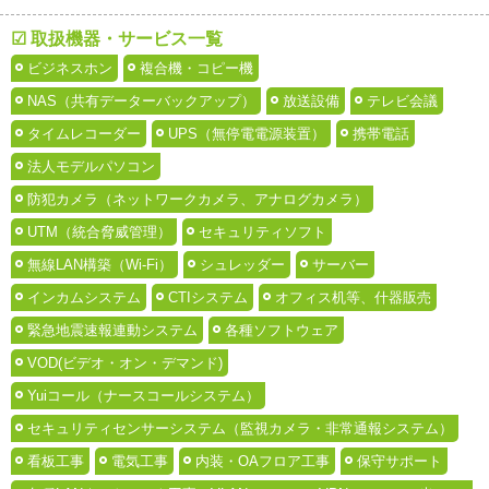
☑ 取扱機器・サービス一覧
ビジネスホン
複合機・コピー機
NAS（共有データーバックアップ）
放送設備
テレビ会議
タイムレコーダー
UPS（無停電電源装置）
携帯電話
法人モデルパソコン
防犯カメラ（ネットワークカメラ、アナログカメラ）
UTM（統合脅威管理）
セキュリティソフト
無線LAN構築（Wi-Fi）
シュレッダー
サーバー
インカムシステム
CTIシステム
オフィス机等、什器販売
緊急地震速報連動システム
各種ソフトウェア
VOD(ビデオ・オン・デマンド)
Yuiコール（ナースコールシステム）
セキュリティセンサーシステム（監視カメラ・非常通報システム）
看板工事
電気工事
内装・OAフロア工事
保守サポート