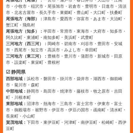
尾張地方（尾張）：
一宮市・瀬戸市・春日井市・犬山市・江南
市・小牧市・稲沢市・尾張旭市・岩倉市・豊明市・日進市・清須
市・北名古屋市・長久手市・東郷町・豊山町・大口町・扶桑町
尾張地方（海部）：
津島市・愛西市・弥富市・あま市・大治町・
蟹江町・飛島村
尾張地方（知多）：
半田市・常滑市・東海市・大府市・知多市・
阿久比町・東浦町・南知多町・美浜町・武豊町
三河地方（西三河）：
岡崎市・碧南市・刈谷市・豊田市・安城
市・西尾市・知立市・高浜市・みよし市・幸田町
三河地方（東三河）：
豊橋市・豊川市・蒲郡市・新城市・田原
市・設楽町・東栄町・豊根村
☑ 静岡県
西部地域：
浜松市・磐田市・掛川市・袋井市・湖西市・御前崎
市・菊川市・森町
中部地域：
静岡市・島田市・焼津市・藤枝市・牧之原市・吉田
町・川根本町
東部地域：
沼津市・熱海市・三島市・富士宮市・伊東市・富士
市・御殿場市・裾野市・伊豆市・伊豆の国市・函南町・清水町・
長泉町・小山町
賀茂地域：
下田市・東伊豆町・河津町・南伊豆町・松崎町・西伊
豆町