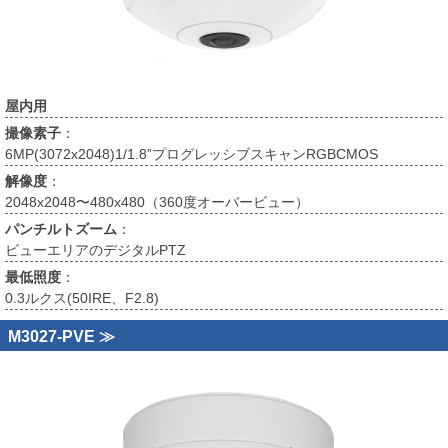
屋内用
撮像素子
：
6MP(3072x2048)1/1.8”プログレッシブスキャンRGBCMOS
解像度
：
2048x2048〜480x480（360度オーバービュー）
パンチルトズーム
：
ビューエリアのデジタルPTZ
最低照度
：
0.3ルクス(50IRE、F2.8)
M3027-PVE ≫