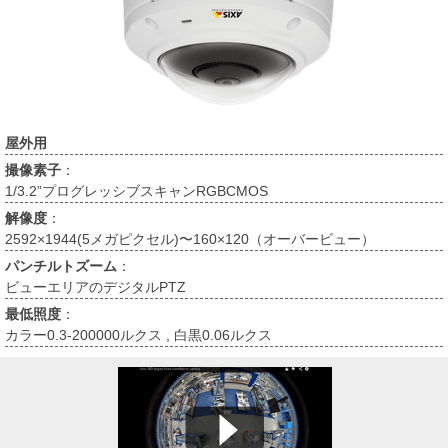
屋外用
撮像素子
：
1/3.2”プログレッシブスキャンRGBCMOS
解像度
：
2592×1944(5メガピクセル)〜160×120（オーバービュー）
パンチルトズーム
：
ビューエリアのデジタルPTZ
最低照度
：
カラー0.3-200000ルクス , 白黒0.06ルクス