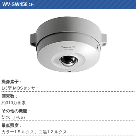
WV-SW458 ≫
撮像素子
：
1/3型 MOSセンサー
画素数
：
約310万画素
その他の機能
：
防水（IP66）
最低照度
：
カラー1.5 ルクス、白黒1.2 ルクス