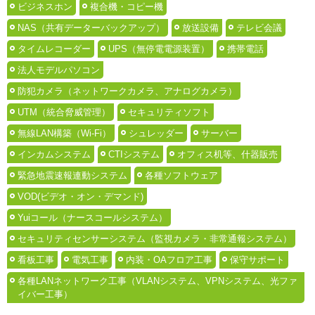
ビジネスホン
複合機・コピー機
NAS（共有データーバックアップ）
放送設備
テレビ会議
タイムレコーダー
UPS（無停電電源装置）
携帯電話
法人モデルパソコン
防犯カメラ（ネットワークカメラ、アナログカメラ）
UTM（統合脅威管理）
セキュリティソフト
無線LAN構築（Wi-Fi）
シュレッダー
サーバー
インカムシステム
CTIシステム
オフィス机等、什器販売
緊急地震速報連動システム
各種ソフトウェア
VOD(ビデオ・オン・デマンド)
Yuiコール（ナースコールシステム）
セキュリティセンサーシステム（監視カメラ・非常通報システム）
看板工事
電気工事
内装・OAフロア工事
保守サポート
各種LANネットワーク工事（VLANシステム、VPNシステム、光ファ
イバー工事）