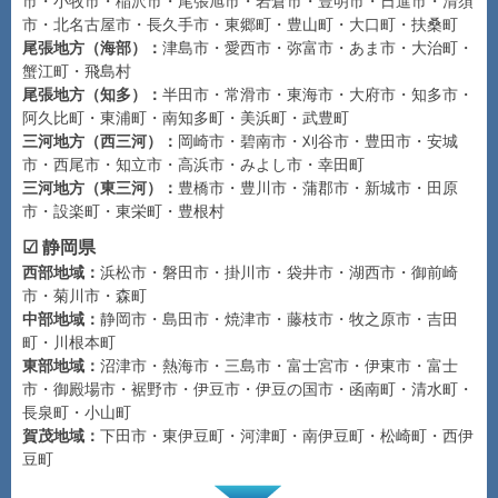
市・小牧市・稲沢市・尾張旭市・岩倉市・豊明市・日進市・清須
市・北名古屋市・長久手市・東郷町・豊山町・大口町・扶桑町
尾張地方（海部）：
津島市・愛西市・弥富市・あま市・大治町・
蟹江町・飛島村
尾張地方（知多）：
半田市・常滑市・東海市・大府市・知多市・
阿久比町・東浦町・南知多町・美浜町・武豊町
三河地方（西三河）：
岡崎市・碧南市・刈谷市・豊田市・安城
市・西尾市・知立市・高浜市・みよし市・幸田町
三河地方（東三河）：
豊橋市・豊川市・蒲郡市・新城市・田原
市・設楽町・東栄町・豊根村
☑ 静岡県
西部地域：
浜松市・磐田市・掛川市・袋井市・湖西市・御前崎
市・菊川市・森町
中部地域：
静岡市・島田市・焼津市・藤枝市・牧之原市・吉田
町・川根本町
東部地域：
沼津市・熱海市・三島市・富士宮市・伊東市・富士
市・御殿場市・裾野市・伊豆市・伊豆の国市・函南町・清水町・
長泉町・小山町
賀茂地域：
下田市・東伊豆町・河津町・南伊豆町・松崎町・西伊
豆町