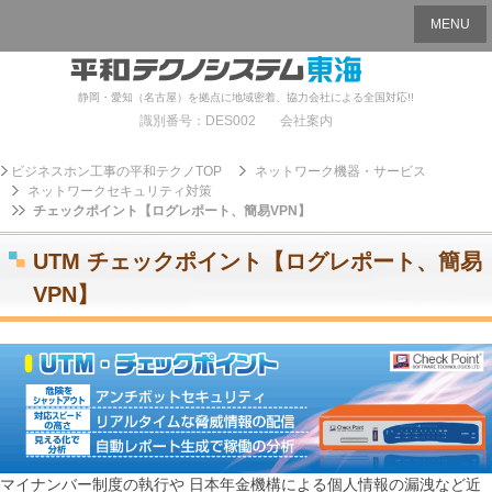
MENU
静岡・愛知（名古屋）を拠点に地域密着、協力会社による全国対応!!
識別番号：DES002
会社案内
ビジネスホン工事の平和テクノTOP
ネットワーク機器・サービス
ネットワークセキュリティ対策
チェックポイント【ログレポート、簡易VPN】
UTM チェックポイント【ログレポート、簡易
VPN】
マイナンバー制度の執行や 日本年金機構による個人情報の漏洩など近