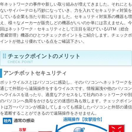
年ネットワークの事件や新しい取り組みが増えてきました。それにとも
ないサイバーテロも巧妙になっていき、力を入れてセキュリティ対策を
している企業も当たり前になりました。セキュリティ対策系の機器も増
え、様々なメーカーが販売しどの機器がいいのか単には言えません。今
回はネットワーク・セキュリティとして注目を浴びているUTM（総合
脅威管理）機器のひとつチェックポイントをご紹介します。チェックポ
イントが他より優れている点をご確認下さい。
チェックポイントのメリット
CHECK POINT
アンチボットセキュリティ
ボットウイルスとはパソコンに感染し、そのパソコンへネットワークを
通じて外部から遠隔操作をするウイルスです。情報漏洩や他のパソコン
へウイルスを送ったり、過度なアクセスをして社内のネットワークや別
のパソコンへ負荷をかけるなどの迷惑行為も致します。チェックポイン
トは万一パソコンが感染してしまっても感染したパソコンと外部の通信
を遮断することができるので遠隔操作をさせません。